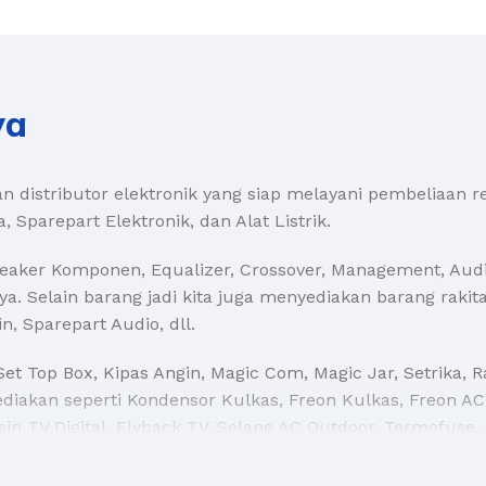
ya
 distributor elektronik yang siap melayani pembeliaan re
Sparepart Elektronik, dan Alat Listrik.
er Komponen, Equalizer, Crossover, Management, Audio 
ya. Selain barang jadi kita juga menyediakan barang rakitan
n, Sparepart Audio, dll.
et Top Box, Kipas Angin, Magic Com, Magic Jar, Setrika,
diakan seperti Kondensor Kulkas, Freon Kulkas, Freon AC,
in TV Digital, Flyback TV, Selang AC Outdoor, Termofuse, d
 Voltmeter, Ampermeter, Hzmeter, Multimeter, Skakel Listr