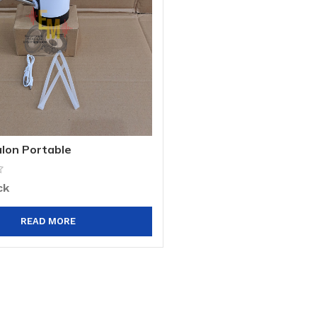
lon Portable
ck
READ MORE