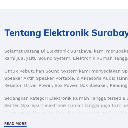
Tentang Elektronik Suraba
Selamat Datang Di Elektronik Surabaya, kami merupakan
kami jual yaitu Sound System, Elektronik Rumah Tangga, 
Untuk Kebutuhan Sound System kami menyediakan Speak
Speaker Aktif, Speaker Portable, & Aksesoris Audio lainn
Resistor, Driver Power, Box Power, Box Speaker, Pendingi
Sedangkan kategori Elektronik Rumah Tangga tersedia S
Senter. Sparepart elektronik rumah tangga juga kami se
Thermostat, Kapasitor, Gear Box Kipas / Mesin Cuci, Mes
READ MORE
Alat Listrik kami menyediakan Kabel Listrik, Lampu Led,