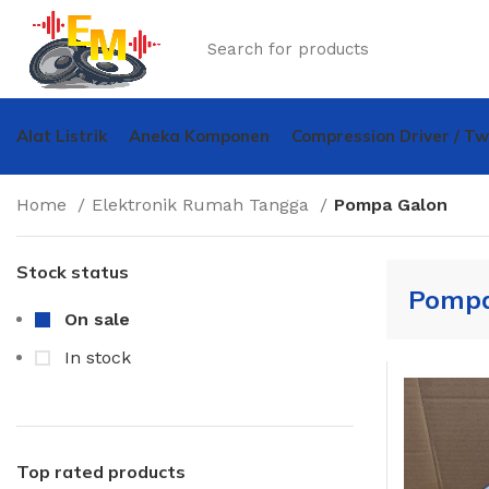
Alat Listrik
Aneka Komponen
Compression Driver / T
Home
Elektronik Rumah Tangga
Pompa Galon
Stock status
Pompa
On sale
In stock
Top rated products