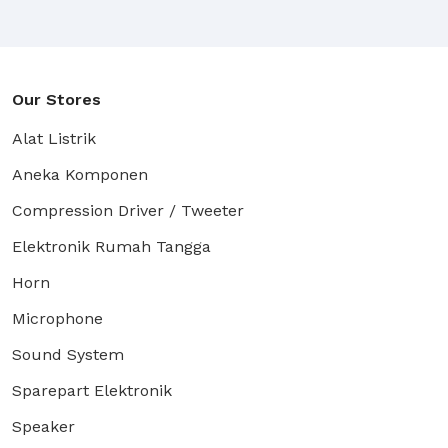
Yang Terlengkap Dengan Harga Yang Bersaing.
nik Surabaya - Distributor Alat Listrik Surabaya - Distrib
Our Stores
Alat Listrik
Aneka Komponen
ab, Aksesoris DBX, Microphone BMA, Speaker RCF / PD, Sp
Compression Driver / Tweeter
Elektronik Rumah Tangga
Advance, Q2, Matrix.
Horn
Microphone
, DV, Kitani.
Sound System
Sparepart Elektronik
Speaker