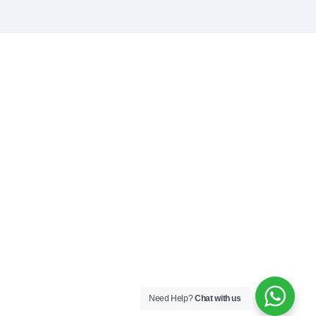
utor Sparepart Elektronik Surabaya - Grosir Elektronik
eaker Huper, Soundcraft, Mic Krezt, Speaker Crimson,
Need Help?
Chat with us