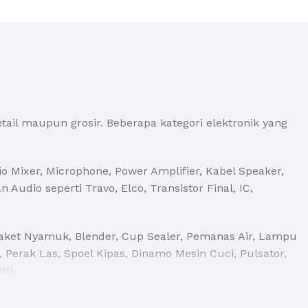
tail maupun grosir. Beberapa kategori elektronik yang
Mixer, Microphone, Power Amplifier, Kabel Speaker,
 Audio seperti Travo, Elco, Transistor Final, IC,
 Raket Nyamuk, Blender, Cup Sealer, Pemanas Air, Lampu
 Perak Las, Spoel Kipas, Dinamo Mesin Cuci, Pulsator,
ll.
ik, MCB Listrik, Stop Kontak, dll.