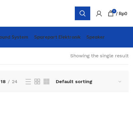
0
/
Rp
0
ound System
Sparepart Elektronik
Speaker
Showing the single result
18
24