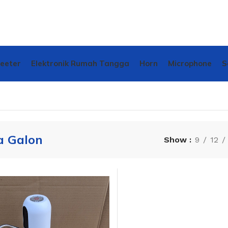
weeter
Elektronik Rumah Tangga
Horn
Microphone
S
 Galon
Show
9
12