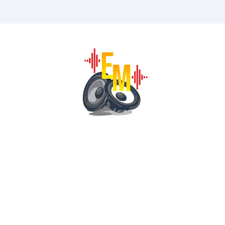
Jangan Ragu Berkerja Sama Dengan Kami Karena Kami 
Distributor Sound System Surabaya - Distributor Elektro
Surabaya
Brand Sound System :
ACR Speaker, JIC Speaker, Speaker Ashley, SPL, Phasel
Aksesoris Ashley, Legacy, Carman, Prestige.
Brand Alat Rumah Tangga :
Maspion, Miyako, Cosmos, Philips, Wellhome, Okayama, 
Brand Alat Listrik :
Kabel Supreme, Extrana, Broco, Matsuka, Bright G, Makita