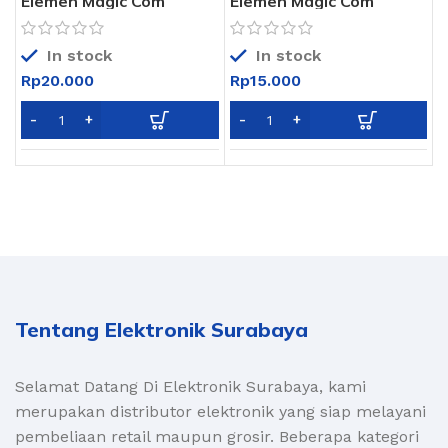
Elemen Magic Com
Elemen Magic Com
Samping Bagus / Elemen
Samping Biasa / Elemen
Pemanas Samping /
Pemanas Samping /
Sabuk Pemanas Magic
Sabuk Pemanas Magic
In stock
In stock
Com
Com
Rp
20.000
Rp
15.000
Tentang Elektronik Surabaya
Selamat Datang Di Elektronik Surabaya, kami
merupakan distributor elektronik yang siap melayani
pembeliaan retail maupun grosir. Beberapa kategori